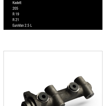
Kadett
205
R 19
R 21
EuroVan 2.5 L